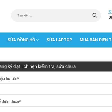
0
SỬA ĐỒNG HỒ
SỬA LAPTOP
MUA BÁN ĐIỆN T
ăng ký đặt lịch hẹn kiểm tra, sửa chữa
ập họ tên
*
 điện thoại
*