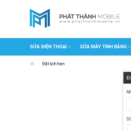
SỬA ĐIỆN THOẠI
SỬA MÁY TÍNH BẢNG
Đặt lịch hẹn
Đ
Nh
Số