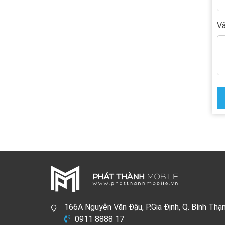
Vấ
166A Nguyễn Văn Đậu, P.Gia Định, Q. Bình Thạ
0911 8888 17