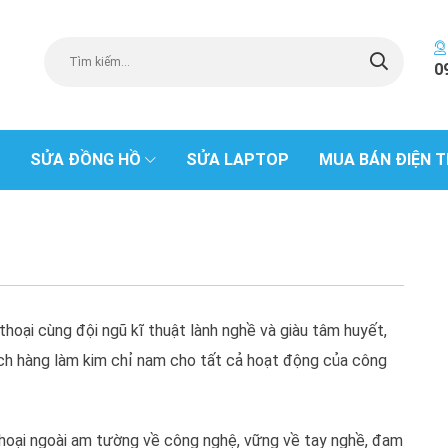
0
SỬA ĐỒNG HỒ
SỬA LAPTOP
MUA BÁN ĐIỆN T
hoại cùng đội ngũ kĩ thuật lành nghề và giàu tâm huyết,
ách hàng làm kim chỉ nam cho tất cả hoạt động của công
hoại ngoài am tường về công nghệ, vững về tay nghề, đam