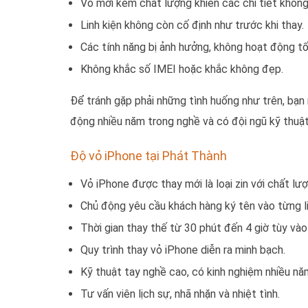
Vỏ mới kém chất lượng khiến các chi tiết không
Linh kiện không còn cố định như trước khi thay.
Các tính năng bị ảnh hưởng, không hoạt động tố
Không khắc số IMEI hoặc khắc không đẹp.
Để tránh gặp phải những tình huống như trên, bạn
động nhiều năm trong nghề và có đội ngũ kỹ thuật 
Độ vỏ iPhone tại Phát Thành
Vỏ iPhone được thay mới là loại zin với chất l
Chủ động yêu cầu khách hàng ký tên vào từng lin
Thời gian thay thế từ 30 phút đến 4 giờ tùy và
Quy trình thay vỏ iPhone diễn ra minh bạch.
Kỹ thuật tay nghề cao, có kinh nghiệm nhiều năm
Tư vấn viên lịch sự, nhã nhặn và nhiệt tình.