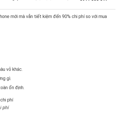
hone mới mà vẫn tiết kiệm đến 90% chi phí so với mua
àu vỏ khác.
ng gì.
toàn ổn định.
i phí