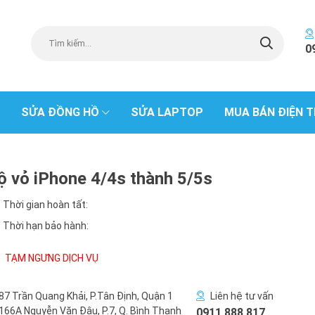
0
SỬA ĐỒNG HỒ
SỬA LAPTOP
MUA BÁN ĐIỆN T
ộ vỏ iPhone 4/4s thành 5/5s
Thời gian hoàn tất:
Thời hạn bảo hành:
TẠM NGƯNG DỊCH VỤ
87 Trần Quang Khải, P.Tân Định, Quận 1
Liên hệ tư vấn
166A Nguyễn Văn Đậu, P.7, Q. Bình Thạnh
0911 888 817