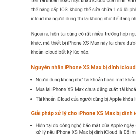
tên tài khoản hoặc mật khẩu iCloud của mình. Khi
thể nâng cấp IOS, không thể sửa chữa 1 số lỗi phầ
icloud mà người dùng thì lại không nhớ để đăng nh
Ngoài ra, hiện tại cũng có rất nhiều trường hợp 
khác, mà thiết bị iPhone XS Max này lại chưa được 
khoản icloud bất kỳ lúc nào.
Nguyên nhân iPhone XS Max bị dính icloud
Người dùng không nhớ tài khoản hoặc mật khẩu 
Mua lại iPhone XS Max chưa đăng xuất tài khoả
Tài khoản iCloud của người dùng bị Apple khóa lạ
Giải pháp xử lý cho iPhone XS Max bị dính 
Hiện tại do công nghệ bảo mật của Apple ngày c
xử lý nếu iPhone XS Max bị dính iCloud là Đổi m