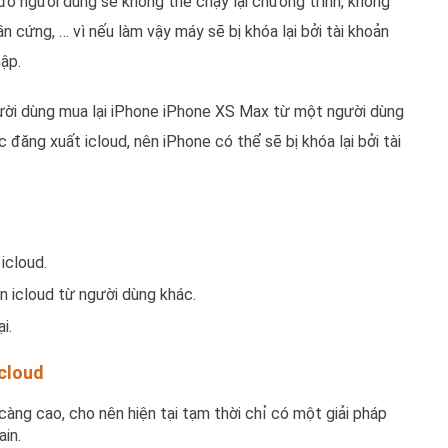
 đó người dùng sẽ không thể chạy lại chương trình, không
n cứng, … vì nếu làm vậy máy sẽ bị khóa lại bởi tài khoản
ập.
người dùng mua lại iPhone iPhone XS Max từ một người dùng
đăng xuất icloud, nên iPhone có thể sẽ bị khóa lại bởi tài
icloud.
n icloud từ người dùng khác.
i.
icloud
àng cao, cho nên hiện tại tạm thời chỉ có một giải pháp
ain.