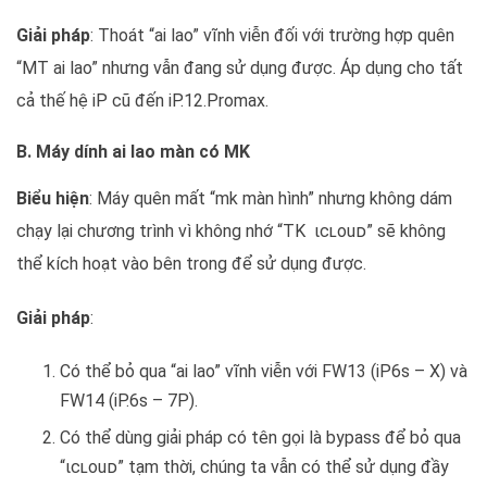
Giải pháp
: Thoát “ai lao” vĩnh viễn đối với trường hợp quên
“MT ai lao” nhưng vẫn đang sử dụng được. Áp dụng cho tất
cả thế hệ iP cũ đến iP.12.Promax.
B. Máy dính ai lao màn có MK
Biểu hiện
: Máy quên mất “mk màn hình” nhưng không dám
chạy lại chương trình vì không nhớ “TK ιcʟouᴅ” sẽ không
thể kích hoạt vào bên trong để sử dụng được.
Giải pháp
:
Có thể bỏ qua “ai lao” vĩnh viễn với FW13 (iP6s – X) và
FW14 (iP.6s – 7P).
Có thể dùng giải pháp có tên gọi là bypass để bỏ qua
“ιcʟouᴅ” tạm thời, chúng ta vẫn có thể sử dụng đầy