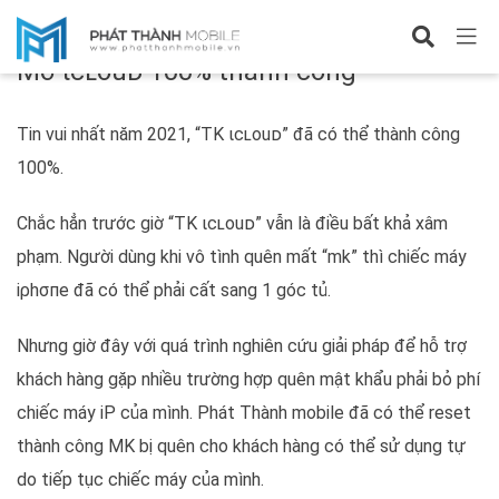
Chuyên đề iPhone
Mở ιcʟouᴅ 100% thành công
Tin vui nhất năm 2021, “TK ιcʟouᴅ” đã có thể thành công
100%.
Chắc hẳn trước giờ “TK ιcʟouᴅ” vẫn là điều bất khả xâm
phạm. Người dùng khi vô tình quên mất “mk” thì chiếc máy
іρhσпе đã có thể phải cất sang 1 góc tủ.
Nhưng giờ đây với quá trình nghiên cứu giải pháp để hỗ trợ
khách hàng gặp nhiều trường hợp quên mật khẩu phải bỏ phí
chiếc máy iP của mình. Phát Thành mobile đã có thể reset
thành công MK bị quên cho khách hàng có thể sử dụng tự
do tiếp tục chiếc máy của mình.