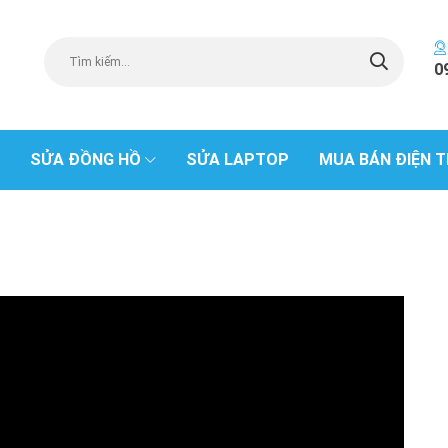
0
SỬA ĐỒNG HỒ
SỬA LAPTOP
MUA BÁN ĐIỆN T