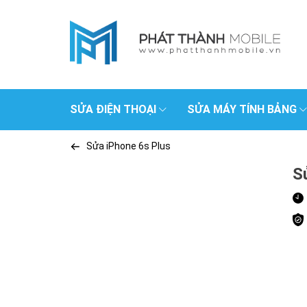
SỬA ĐIỆN THOẠI
SỬA MÁY TÍNH BẢNG
Sửa iPhone 6s Plus
S