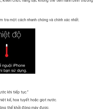
 khiến chức năng sạc không thể tiến hành bình thường
m tra một cách nhanh chóng và chính xác nhất.
ớc khi tiếp tục.”
hiệt kế, hoa tuyết hoặc giọt nước.
hông thể khởi động máy được.