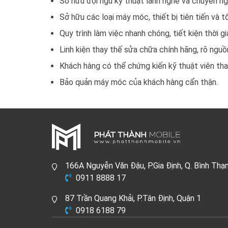
Sở hữu đội ngũ kỹ thuật lành nghề và chuyên ng
Sở hữu các loại máy móc, thiết bị tiên tiến và tố
Quy trình làm việc nhanh chóng, tiết kiện thời gi
Linh kiện thay thế sửa chữa chính hãng, rõ nguồ
Khách hàng có thể chứng kiến kỹ thuật viên tha
Bảo quản máy móc của khách hàng cẩn thận.
166A Nguyễn Văn Đậu, P.Gia Định, Q. Bình Thạ
0911 8888 17
87 Trần Quang Khải, P.Tân Định, Quận 1
0918 6188 79