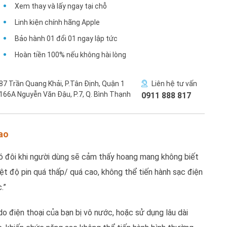
Xem thay và lấy ngay tại chỗ
Linh kiện chính hãng Apple
Bảo hành 01 đổi 01 ngay lập tức
Hoàn tiền 100% nếu không hài lòng
87 Trần Quang Khải, P.Tân Định, Quận 1
Liên hệ tư vấn
166A Nguyễn Văn Đậu, P.7, Q. Bình Thạnh
0911 888 817
cao
có đôi khi người dùng sẽ cảm thấy hoang mang không biết
hiệt độ pin quá thấp/ quá cao, không thể tiến hành sạc điện
.”
do điện thoại của bạn bị vô nước, hoặc sử dụng lâu dài