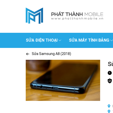
SỬA ĐIỆN THOẠI
SỬA MÁY TÍNH BẢNG
Sửa Samsung A8 (2018)
S