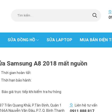
0
SỬA ĐỒNG HỒ
SỬA LAPTOP
MUA BÁN ĐIỆN T
ửa Samsung A8 2018 mất nguồn
Thời gian hoàn tất:
Thời hạn bảo hành:
Báo giá trực tiếp khi kiểm tra hư hỏng
87 Trần Quang Khải, P.Tân Định, Quận 1
Liên hệ tư vấn
166A Nguyễn Văn Đậu, P.7, Q. Bình Thạnh
0911 888 817