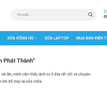
0
SỬA ĐỒNG HỒ
SỬA LAPTOP
MUA BÁN ĐIỆN T
ến Phát Thành”
ài lần, mình cảm thấy dịch vụ ở đây rất tốt và chuyên
m khi để máy lại sửa chữa.