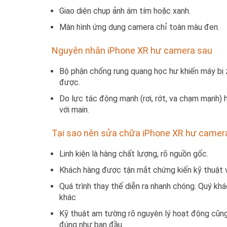
Giao diện chụp ảnh ám tím hoặc xanh.
Màn hình ứng dụng camera chỉ toàn màu đen.
Nguyên nhân iPhone XR hư camera sau
Bộ phận chống rung quang học hư khiến máy bị z
được.
Do lực tác động mạnh (rơi, rớt, va chạm mạn
với main.
Tại sao nên sửa chữa iPhone XR hư camera
Linh kiện là hàng chất lượng, rõ nguồn gốc.
Khách hàng được tận mắt chứng kiến kỹ thuật v
Quá trình thay thế diễn ra nhanh chóng. Quý k
khác
Kỹ thuật am tường rõ nguyên lý hoạt động cũng n
đúng như ban đầu.