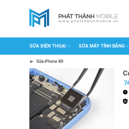
SỬA ĐIỆN THOẠI
SỬA MÁY TÍNH BẢNG
Sửa iPhone XR
C
7