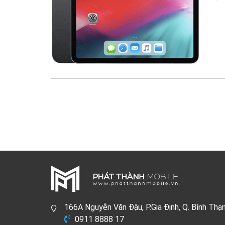
166A Nguyễn Văn Đậu, P.Gia Định, Q. Bình Thạ
0911 8888 17