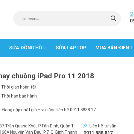
0
SỬA ĐỒNG HỒ
SỬA LAPTOP
MUA BÁN ĐIỆN T
hay chuông iPad Pro 11 2018
Thời gian hoàn tất:
Thời hạn bảo hành:
Đang cập nhật giá – vui lòng liên hệ 0911.8888.17
87 Trần Quang Khải, P.Tân Định, Quận 1
Liên hệ tư vấn
166A Nguyễn Văn Đậu, P.7, Q. Bình Thạnh
0911 888 817