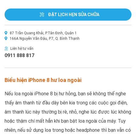
ĐẶT LỊCH HẸN SỬA CHỮA
87 Trần Quang Khải, P.Tân Định, Quận 1
166A Nguyễn Văn Đậu, P.7, Q. Bình Thạnh
Liên hệ tư vấn
0911 888 817
Biểu hiện iPhone 8 hư loa ngoài
Nếu loa ngoài iPhone 8 bị hư hỏng, bạn sẽ không thể nghe
thấy âm thanh từ đầu dây bên kia trong các cuộc gọi điện,
âm thanh lúc này thường bị rè, nhỏ, nghe lúc được lúc không
hoặc thậm chí mất hẳn khi bạn bật loa ngoài của máy. Tuy
nhiên, nếu sử dụng loa trong hoặc headphone thì bạn vẫn có