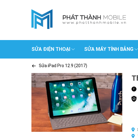
SỬA ĐIỆN THOẠI
SỬA MÁY TÍNH BẢNG
Sửa iPad Pro 12.9 (2017)
T