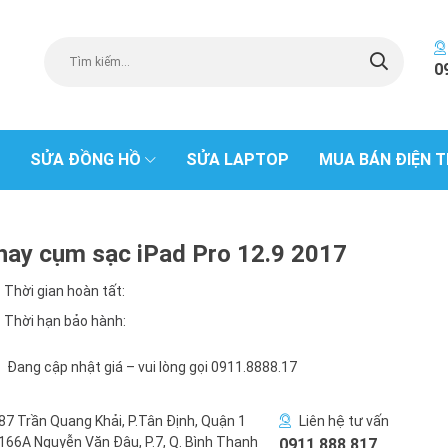
0
SỬA ĐỒNG HỒ
SỬA LAPTOP
MUA BÁN ĐIỆN T
hay cụm sạc iPad Pro 12.9 2017
Thời gian hoàn tất:
Thời hạn bảo hành:
Đang cập nhật giá – vui lòng gọi 0911.8888.17
87 Trần Quang Khải, P.Tân Định, Quận 1
Liên hệ tư vấn
166A Nguyễn Văn Đậu, P.7, Q. Bình Thạnh
0911 888 817