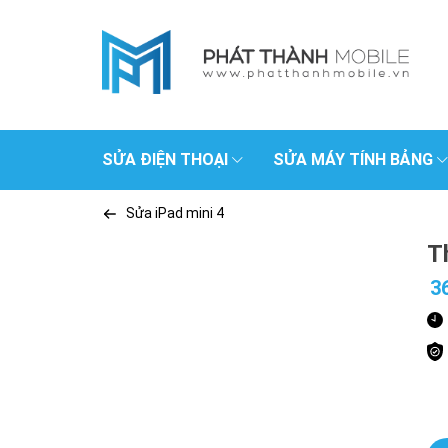
SỬA ĐIỆN THOẠI
SỬA MÁY TÍNH BẢNG
Sửa iPad mini 4
T
3