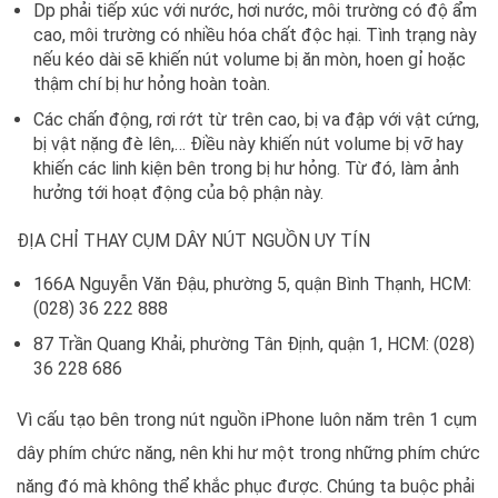
Dp phải tiếp xúc với nước, hơi nước, môi trường có độ ẩm
cao, môi trường có nhiều hóa chất độc hại. Tình trạng này
nếu kéo dài sẽ khiến nút volume bị ăn mòn, hoen gỉ hoặc
thậm chí bị hư hỏng hoàn toàn.
Các chấn động, rơi rớt từ trên cao, bị va đập với vật cứng,
bị vật nặng đè lên,… Điều này khiến nút volume bị vỡ hay
khiến các linh kiện bên trong bị hư hỏng. Từ đó, làm ảnh
hưởng tới hoạt động của bộ phận này.
ĐỊA CHỈ THAY CỤM DÂY NÚT NGUỒN UY TÍN
166A Nguyễn Văn Đậu, phường 5, quận Bình Thạnh, HCM:
(028) 36 222 888
87 Trần Quang Khải, phường Tân Định, quận 1, HCM: (028)
36 228 686
Vì cấu tạo bên trong nút nguồn iPhone luôn năm trên 1 cụm
dây phím chức năng, nên khi hư một trong những phím chức
năng đó mà không thể khắc phục được. Chúng ta buộc phải