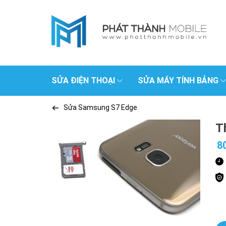
SỬA ĐIỆN THOẠI
SỬA MÁY TÍNH BẢNG
Sửa Samsung S7 Edge
T
8