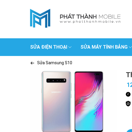
SỬA ĐIỆN THOẠI
SỬA MÁY TÍNH BẢNG
Sửa Samsung S10
T
1