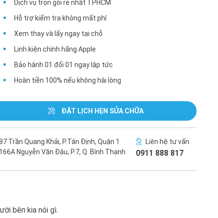
Dịch vụ trọn gói rẻ nhất TPHCM
Hỗ trợ kiểm tra không mất phí
Xem thay và lấy ngay tại chỗ
Linh kiện chính hãng Apple
Bảo hành 01 đổi 01 ngay lập tức
Hoàn tiền 100% nếu không hài lòng
ĐẶT LỊCH HẸN SỬA CHỮA
87 Trần Quang Khải, P.Tân Định, Quận 1
Liên hệ tư vấn
166A Nguyễn Văn Đậu, P.7, Q. Bình Thạnh
0911 888 817
ời bên kia nói gì.