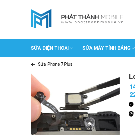
SỬA ĐIỆN THOẠI
SỬA MÁY TÍNH BẢNG
Sửa iPhone 7 Plus
L
1
2