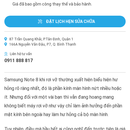
Giá đã bao gồm công thay thế và bảo hành.
ĐẶT LỊCH HẸN SỬA CHỮA
87 Trần Quang Khải, P.Tân Định, Quận 1
166A Nguyễn Văn Đậu, P.7, Q. Bình Thạnh
Liên hệ tư vấn
0911 888 817
Samsung Note 8 khi rơi vỡ thường xuất hiện biểu hiện hư
hỏng rõ ràng nhất, đó là phần kính màn hình nứt nhiều hoặc
ít. Nhưng đối với một vài bạn thì vẫn đang hoang mang
không biết máy rơi vỡ như vậy chỉ làm ảnh hưởng đến phần
mặt kính bên ngoài hay làm hư hỏng cả bộ màn hình.
Tuy nhiên, điều mà hầu hết ai cũng nghĩ đến trước tiên là giá