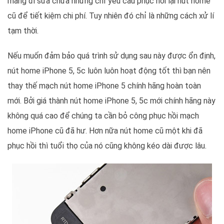
mang đi sửa chữa nhưng chỉ yêu cầu phục hồi lại nút home
cũ để tiết kiệm chi phí. Tuy nhiên đó chỉ là những cách xử lí
tạm thời.
Nếu muốn đảm bảo quá trình sử dụng sau này được ổn định,
nút home iPhone 5, 5c luôn luôn hoạt động tốt thì bạn nên
thay thế mạch nút home iPhone 5 chính hãng hoàn toàn
mới. Bởi giá thành nút home iPhone 5, 5c mới chính hãng này
không quá cao để chúng ta cần bỏ công phục hồi mạch
home iPhone cũ đã hư. Hơn nữa nút home cũ một khi đã
phục hồi thì tuổi thọ của nó cũng không kéo dài được lâu.