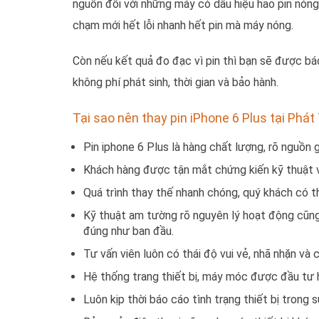
nguồn đối với những máy có dấu hiệu hao pin nón
chạm mới hết lỗi nhanh hết pin mà máy nóng.
Còn nếu kết quả đo đạc vì pin thì bạn sẽ được bá
không phí phát sinh, thời gian và bảo hành.
Tại sao nên thay pin iPhone 6 Plus tại Phá
Pin iphone 6 Plus là hàng chất lượng, rõ nguồn 
Khách hàng được tận mắt chứng kiến kỹ thuật v
Quá trình thay thế nhanh chóng, quý khách có 
Kỹ thuật am tường rõ nguyên lý hoạt động cũng n
đúng như ban đầu.
Tư vấn viên luôn có thái độ vui vẻ, nhã nhặn và
Hệ thống trang thiết bị, máy móc được đầu tư hi
Luôn kịp thời báo cáo tình trạng thiết bị trong 