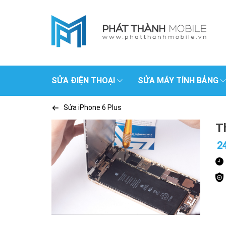
SỬA ĐIỆN THOẠI
SỬA MÁY TÍNH BẢNG
Sửa iPhone 6 Plus
T
2