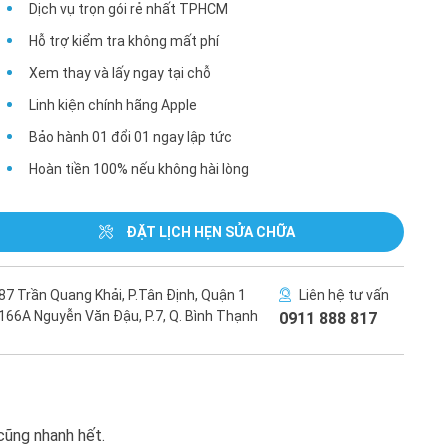
Dịch vụ trọn gói rẻ nhất TPHCM
Hỗ trợ kiểm tra không mất phí
Xem thay và lấy ngay tại chỗ
Linh kiện chính hãng Apple
Bảo hành 01 đổi 01 ngay lập tức
Hoàn tiền 100% nếu không hài lòng
ĐẶT LỊCH HẸN SỬA CHỮA
87 Trần Quang Khải, P.Tân Định, Quận 1
Liên hệ tư vấn
166A Nguyễn Văn Đậu, P.7, Q. Bình Thạnh
0911 888 817
cũng nhanh hết.