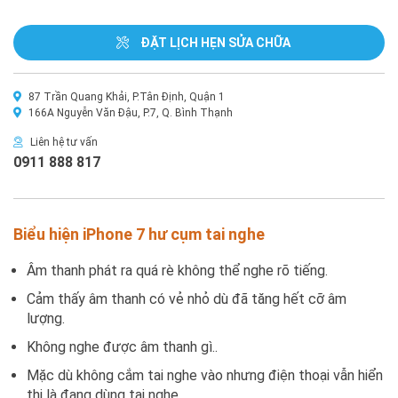
ĐẶT LỊCH HẸN SỬA CHỮA
87 Trần Quang Khải, P.Tân Định, Quận 1
166A Nguyễn Văn Đậu, P.7, Q. Bình Thạnh
Liên hệ tư vấn
0911 888 817
Biểu hiện iPhone 7 hư cụm tai nghe
Âm thanh phát ra quá rè không thể nghe rõ tiếng.
Cảm thấy âm thanh có vẻ nhỏ dù đã tăng hết cỡ âm
lượng.
Không nghe được âm thanh gì..
Mặc dù không cắm tai nghe vào nhưng điện thoại vẫn hiển
thị là đang dùng tai nghe