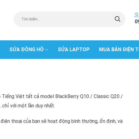
0
SỬA ĐỒNG HỒ
SỬA LAPTOP
MUA BÁN ĐIỆN T
 Tiếng Việt tất cả model BlackBerry Q10 / Classic Q20 /
chỉ với một lần duy nhất.
iện thoại của bạn sẽ hoạt động bình thường, ổn định, và