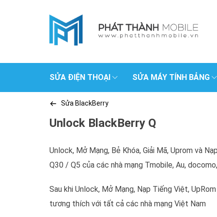
SỬA ĐIỆN THOẠI
SỬA MÁY TÍNH BẢNG
Sửa BlackBerry
Unlock BlackBerry Q
Unlock, Mở Mạng, Bẻ Khóa, Giải Mã, Uprom và Nạp
Q30 / Q5 của các nhà mạng Tmobile, Au, docomo,..
Sau khi Unlock, Mở Mạng, Nạp Tiếng Việt, UpRom đ
tương thích với tất cả các nhà mạng Việt Nam