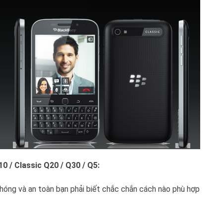
 / Classic Q20 / Q30 / Q5:
óng và an toàn bạn phải biết chắc chắn cách nào phù hợp