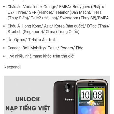
Châu âu: Vodafone/ Orange/ EMEA/ Bouygues (Pháp)/
O2/ Three/ SFR (France)/ Telenor (Đan Mạch)/ Telia
(Thụy Điển)/ Tele2 (Hà Lan)/ Swisscom (Thụy Sỹ)/EMEA
Châu Á: Hong Kong/ Asia/ Korea (hàn quốc)/ DTac (Thái)/
Starhub (Singapore)/ China (Trung Quốc)
Úc: Optus/ Telstra Australia
Canada: Bell Mobility/ Telus/ Rogers/ Fido
…và nhiều nhà mạng khác trên thế giới
[/expand]