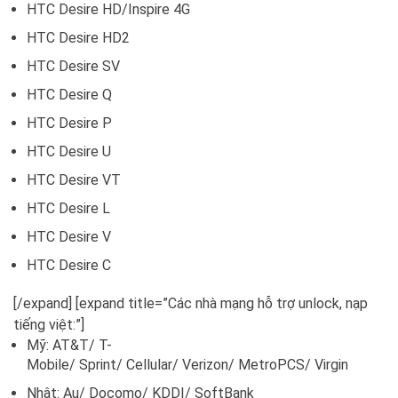
HTC Desire HD/Inspire 4G
HTC Desire HD2
HTC Desire SV
HTC Desire Q
HTC Desire P
HTC Desire U
HTC Desire VT
HTC Desire L
HTC Desire V
HTC Desire C
[/expand] [expand title=”Các nhà mạng hỗ trợ unlock, nạp
tiếng việt:”]
Mỹ: AT&T/ T-
Mobile/ Sprint/ Cellular/ Verizon/ MetroPCS/ Virgin
Nhật: Au/ Docomo/ KDDI/ SoftBank