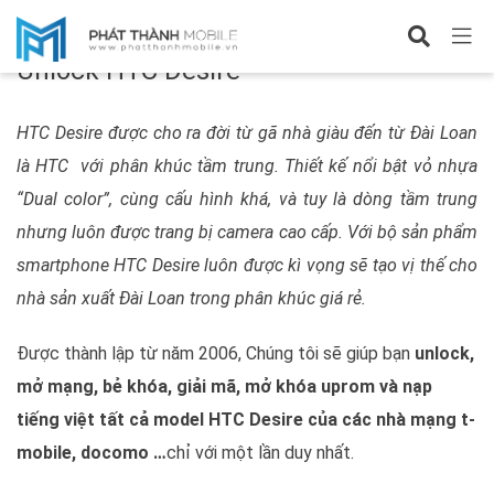
HTC Desire
Unlock HTC Desire
HTC Desire được cho ra đời từ gã nhà giàu đến từ Đài Loan
là HTC với phân khúc tầm trung. Thiết kế nổi bật vỏ nhựa
“Dual color”, cùng cấu hình khá, và tuy là dòng tầm trung
nhưng luôn được trang bị camera cao cấp. Với bộ sản phẩm
smartphone HTC Desire luôn được kì vọng sẽ tạo vị thế cho
nhà sản xuất Đài Loan trong phân khúc giá rẻ.
Được thành lập từ năm 2006, Chúng tôi sẽ giúp bạn
unlock,
mở mạng, bẻ khóa, giải mã, mở khóa uprom và nạp
tiếng việt tất cả model HTC Desire của các nhà mạng t-
mobile, docomo …
chỉ với một lần duy nhất.