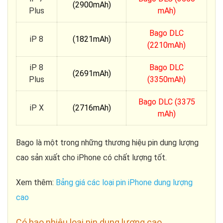
(2900mAh)
Plus
mAh)
Bago DLC
iP 8
(1821mAh)
(2210mAh)
iP 8
Bago DLC
(2691mAh)
Plus
(3350mAh)
Bago DLC (3375
iP X
(2716mAh)
mAh)
Bago là một trong những thương hiệu pin dung lượng
cao sản xuất cho iPhone có chất lượng tốt.
Xem thêm:
Bảng giá các loại pin iPhone dung lượng
cao
Có bao nhiêu loại pin dung lượng cao