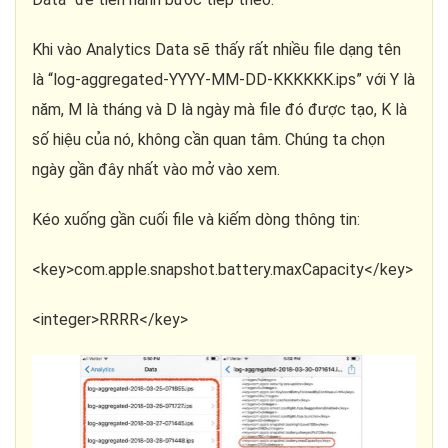
Khi vào Analytics Data sẽ thấy rất nhiều file dạng tên
là “log-aggregated-YYYY-MM-DD-KKKKKK.ips” với Y là
năm, M là tháng và D là ngày mà file đó được tạo, K là
số hiệu của nó, không cần quan tâm. Chúng ta chọn
ngày gần đây nhất vào mở vào xem.
Kéo xuống gần cuối file và kiếm dòng thông tin:
<key>com.apple.snapshot.battery.maxCapacity</key>
<integer>RRRR</key>